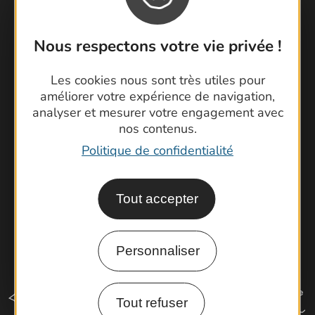
Nous respectons votre vie privée !
Contactez-nous !
Foire aux questions
Les cookies nous sont très utiles pour
Brochures
améliorer votre expérience de navigation,
Cartoguides et Topoguides
analyser et mesurer votre engagement avec
nos contenus.
Latitude Gard
Politique de confidentialité
Tout accepter
Personnaliser
Tout refuser