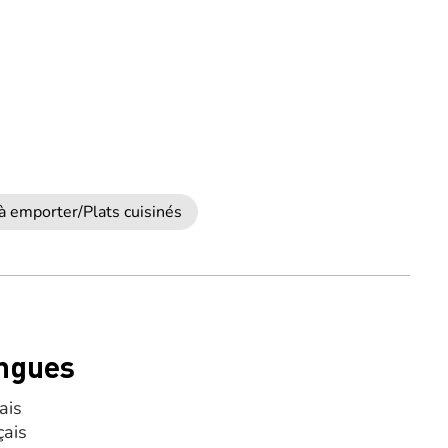
 à emporter/Plats cuisinés
ngues
ais
çais