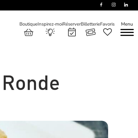
Boutique
Inspirez-moi
Réserver
Billetterie
Favoris
Menu
t Ronde