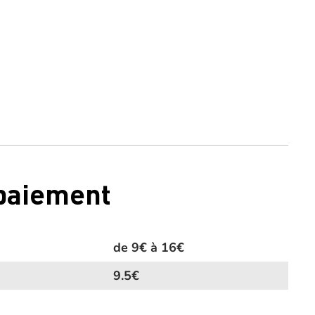
 paiement
de 9€ à 16€
9.5€