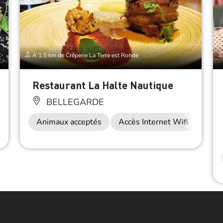
À 1.5 km de Crêperie La Terre est Ronde
Restaurant La Halte Nautique
BELLEGARDE
Restauration
Animaux acceptés
Accès Internet Wifi
Rest