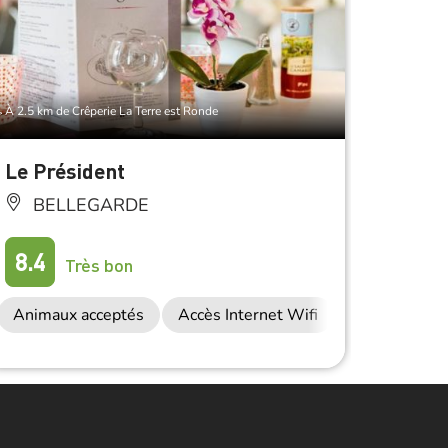
À 2.5 km de Crêperie La Terre est Ronde
À 5.5 km d
Le Président
Le Bi
BELLEGARDE
MA
auration
Anima
8.4
Très bon
Animaux acceptés
Accès Internet Wifi