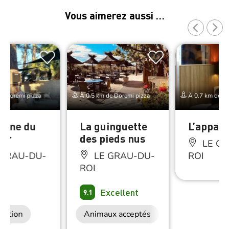
Vous aimerez aussi …
e Doremi pizza
À 0.5 km de Doremi pizza
À 0.7 km de Do
bane du
La guinguette
L’appart
ur
des pieds nus
LE GR
 GRAU-DU-
LE GRAU-DU-
ROI
ROI
on
Excellent
9.1
ration
Animaux acceptés
Restauration