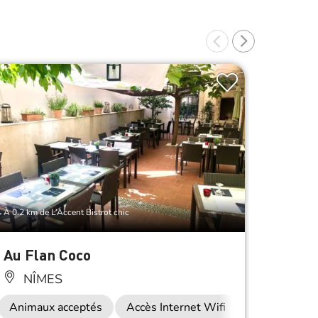
À 0.2 km de L’Accent Bistrot chic
À 0.2 km d
Au Flan Coco
L’Espr
NÎMES
NÎ
auration
Animaux acceptés
Accès Internet Wifi
Restauration
Anima