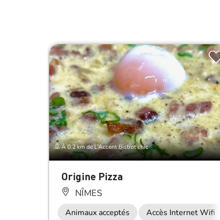
À 0.2 km de L’Accent Bistrot chic
Origine Pizza
NÎMES
Animaux acceptés
Accès Internet Wifi