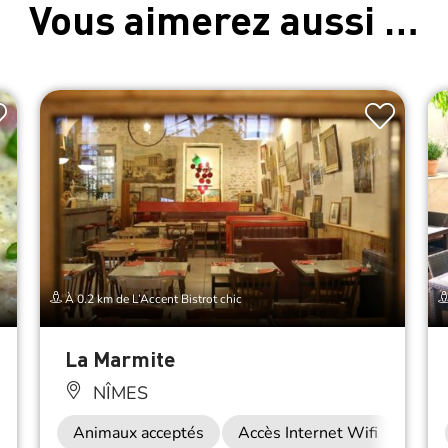
Vous aimerez aussi …
À 0.2 km de L’Accent Bistrot chic
La Marmite
NÎMES
Restauration
Animaux acceptés
Accès Internet Wifi
Rest