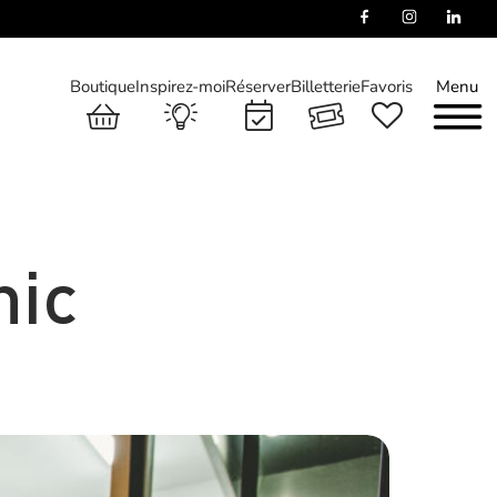
Boutique
Inspirez-moi
Réserver
Billetterie
Favoris
Menu
hic