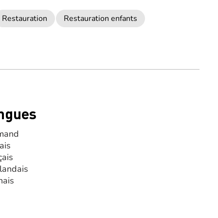
Restauration
Restauration enfants
ngues
mand
ais
çais
landais
nais