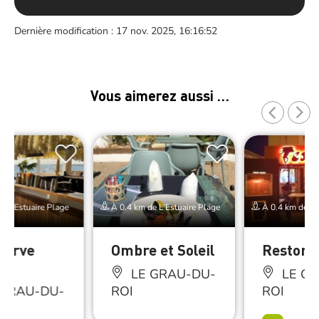
Dernière modification : 17 nov. 2025, 16:16:52
Vous aimerez aussi …
e L’Estuaire Plage
À 0.4 km de L’Estuaire Plage
À 0.4 km de L’
serve
Ombre et Soleil
Restoro
LE GRAU-DU-
LE GR
 GRAU-DU-
ROI
ROI