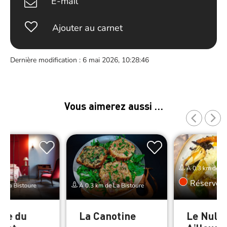
E-mail
Ajouter au carnet
Dernière modification : 6 mai 2026, 10:28:46
Vous aimerez aussi …
À 0.3 km de La
Réserver
e La Bistoure
À 0.3 km de La Bistoure
rte du
La Canotine
Le Nulle