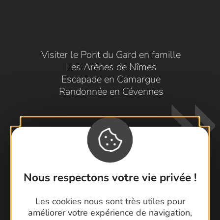
Visiter le Pont du Gard en famille
Les Arènes de Nîmes
Escapade en Camargue
Randonnée en Cévennes
Nous respectons votre vie privée !
Contactez-nous !
Les cookies nous sont très utiles pour
Foire aux questions
améliorer votre expérience de navigation,