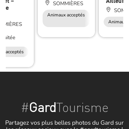
uet –
Ailleurs
SOMMIÈRES
bre
SOMM
es
Animaux acceptés
Accès Internet
Wifi
Animaux 
MMIÈRES
Nuitée
ux acceptés
#
Gard
Tourisme
Partagez vos plus belles photos du Gard sur