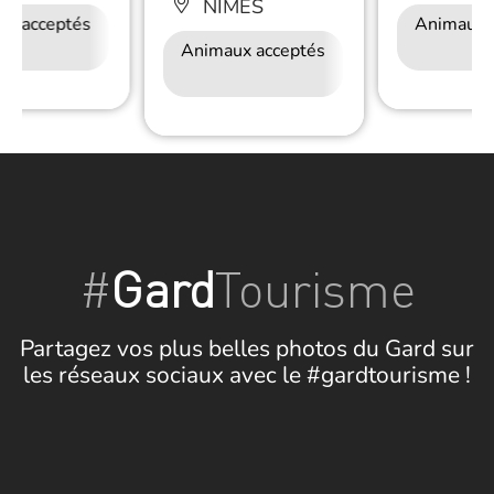
NÎMES
ux acceptés
Accès Internet
Restauration
Animaux 
Wifi
Animaux acceptés
Accès Internet
Wifi
#
Gard
Tourisme
Partagez vos plus belles photos du Gard sur
les réseaux sociaux avec le #gardtourisme !