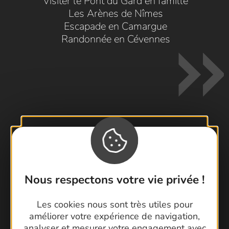
Visiter le Pont du Gard en famille
Les Arènes de Nîmes
Escapade en Camargue
Randonnée en Cévennes
Contactez-nous !
Foire aux questions
Brochures
Nous respectons votre vie privée !
Cartoguides et Topoguides
Les cookies nous sont très utiles pour
Latitude Gard
améliorer votre expérience de navigation,
analyser et mesurer votre engagement avec