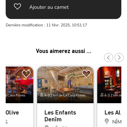
Ajouter au carnet
Dernière modification : 11 févr. 2025, 10:51:17
Vous aimerez aussi …
e La Casa Flores
À 0.2 km de La Casa Flores
À 0.2 km de La
fé Olive
Les Enfants
Les Aliz
Denîm
MES
NÎME