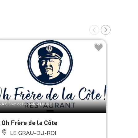
À 0.3 km de La Table d’Hanae
À 0.3 km d
Oh Frère de la Côte
Quai 
LE GRAU-DU-ROI
LE