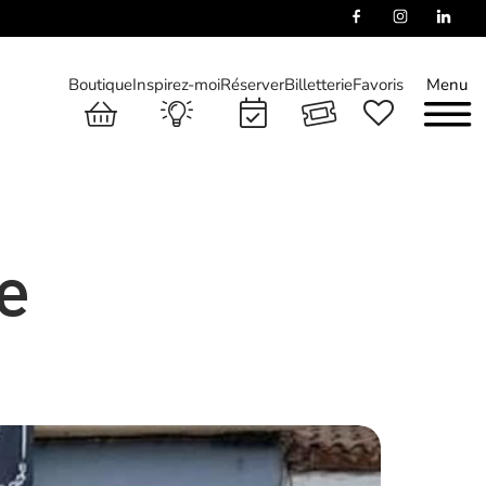
Boutique
Inspirez-moi
Réserver
Billetterie
Favoris
Menu
e