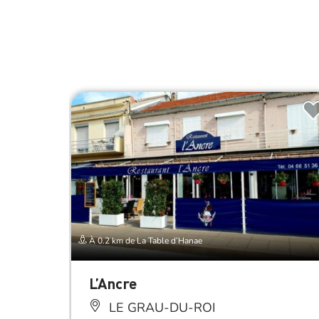
À 0.2 km de La Table d’Hanae
L’Ancre
LE GRAU-DU-ROI