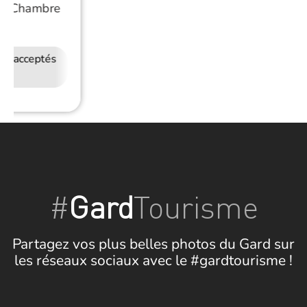
/
Chambre
e
ux acceptés
Accès Internet
Restauration
Wifi
#
Gard
Tourisme
Partagez vos plus belles photos du Gard sur
les réseaux sociaux avec le #gardtourisme !