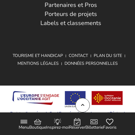
Partenaires et Pros
Porteurs de projets
Labels et classements
TOURISME ET HANDICAP
CONTACT
PLAN DU SITE
MENTIONS LÉGALES
DONNÉES PERSONNELLES
Projet cofinancé par le Fond Européen de Développement Régional
Menu
Boutique
Inspirez-moi
Réserver
Billetterie
Favoris