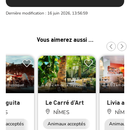
Dernière modification : 16 juin 2026, 13:56:59
Vous aimerez aussi …
e Le Bistroquet
À 0.2 km de Le Bistroquet
À 0.2 km de Le
deguita
Le Carré d’Art
Livia a 
MES
NÎMES
NÎME
ux acceptés
Accès Internet
Animaux acceptés
Restauration
Animaux 