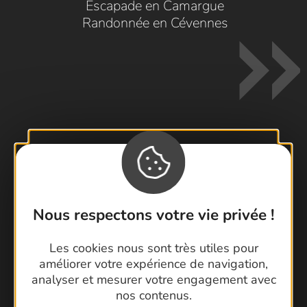
Escapade en Camargue
Randonnée en Cévennes
Contactez-nous !
Foire aux questions
Brochures
Nous respectons votre vie privée !
Cartoguides et Topoguides
Latitude Gard
Les cookies nous sont très utiles pour
améliorer votre expérience de navigation,
analyser et mesurer votre engagement avec
nos contenus.