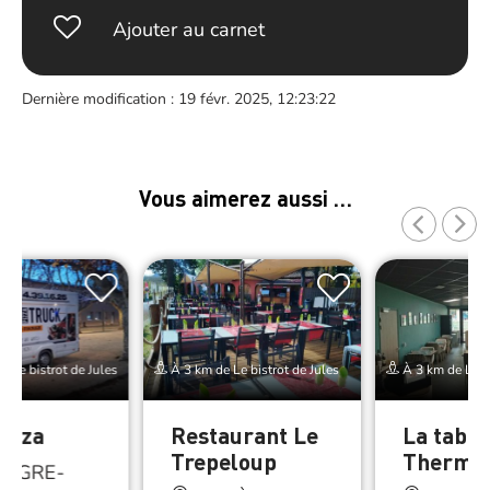
Ajouter au carnet
Dernière modification : 19 févr. 2025, 12:23:22
Vous aimerez aussi …
 Le bistrot de Jules
À 3 km de Le bistrot de Jules
À 3 km de Le bi
Pizza
Restaurant Le
La table
Trepeloup
Therme
LÈGRE-