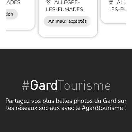
FUMADES
ALLÈGRE-
ALLÈ
LES-FUMADES
LES-FUM
ration
Animaux acceptés
Restauration
#
Gard
Tourisme
Partagez vos plus belles photos du Gard sur
les réseaux sociaux avec le #gardtourisme !