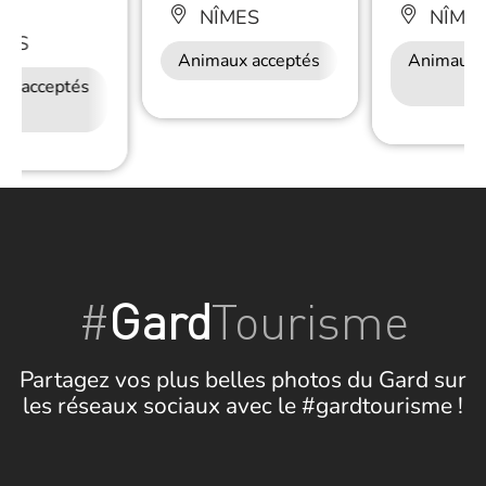
NÎMES
NÎME
MES
Animaux acceptés
Restauration
Animaux 
ux acceptés
Accès Internet
Restauration
Wifi
#
Gard
Tourisme
Partagez vos plus belles photos du Gard sur
les réseaux sociaux avec le #gardtourisme !