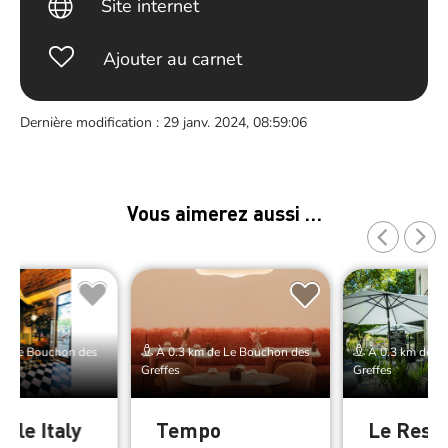
Site internet
Ajouter au carnet
Dernière modification : 29 janv. 2024, 08:59:06
Vous aimerez aussi …
de Le Bouchon des
À 0.3 km de Le Bouchon des
À 0.3 km de L
Greffes
Greffes
ttle Italy
Tempo
Le Rest