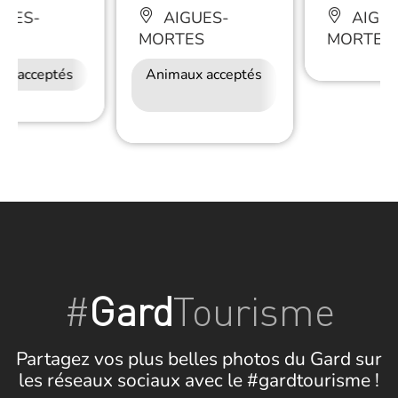
GUES-
AIGUES-
AIGUE
ES
MORTES
MORTES
ux acceptés
Restauration
Animaux acceptés
Accès Internet
Wifi
#
Gard
Tourisme
Partagez vos plus belles photos du Gard sur
les réseaux sociaux avec le #gardtourisme !