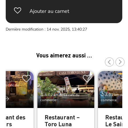
Ajouter au carnet
Dernière modification : 14 nov. 2025, 13:40:27
Vous aimerez aussi …
e Le café du
À 0.2 km de Le café du
À 0.2 km de Le
er
commerce
commerce
urant des
Restaurant –
Restaur
eurs
Toro Luna
Le Sain