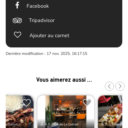
Facebook
Tripadvisor
Ajouter au carnet
Dernière modification : 17 nov. 2025, 16:17:15
Vous aimerez aussi …
e Le Galion
À 0.2 km de Le Galion
À 0.3 km de Le