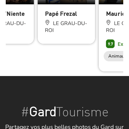
ar’Niente
Papé Frezal
Maurice
 GRAU-DU-
LE GRAU-DU-
LE GR
ROI
ROI
Exce
9.7
Animaux 
#
Gard
Tourisme
Partagez vos plus belles photos du Gard sur