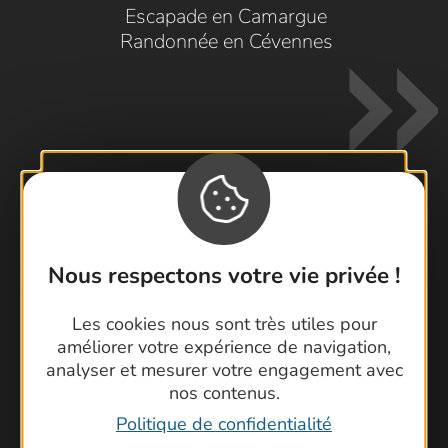
Escapade en Camargue
Randonnée en Cévennes
Contactez-nous !
Nous respectons votre vie privée !
Foire aux questions
Brochures
Les cookies nous sont très utiles pour
Cartoguides et Topoguides
améliorer votre expérience de navigation,
Latitude Gard
analyser et mesurer votre engagement avec
nos contenus.
Politique de confidentialité