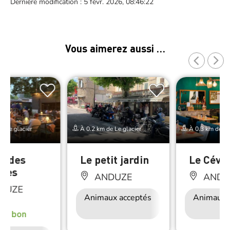
Dernière modification : 5 févr. 2026, 08:46:22
Vous aimerez aussi …
e Le glacier
À 0.2 km de Le glacier
À 0.3 km de Le 
e des
Le petit jardin
Le Céve
nes
ANDUZE
ANDU
DUZE
Animaux acceptés
Accès Internet
Animaux 
Wifi
rès bon