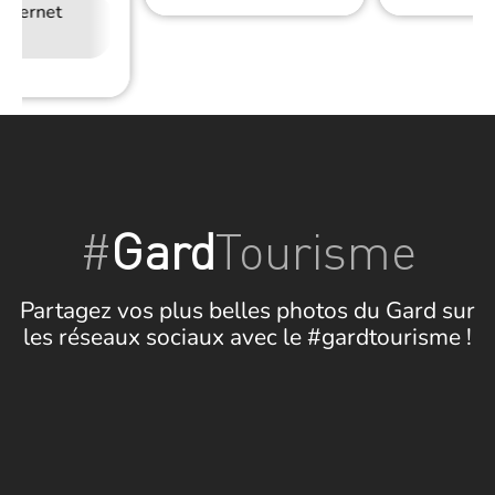
Internet
Restauration
#
Gard
Tourisme
Partagez vos plus belles photos du Gard sur
les réseaux sociaux avec le #gardtourisme !