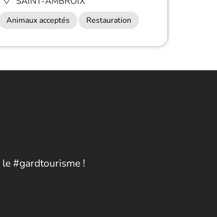
SAINT-AMBROIX
SA
Animaux acceptés
Restauration
Anima
 le #gardtourisme !