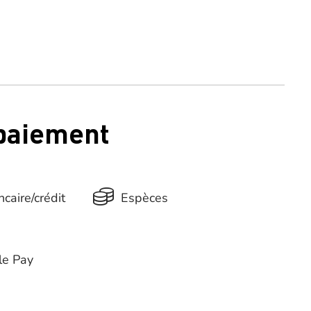
 paiement
caire/crédit
Espèces
le Pay