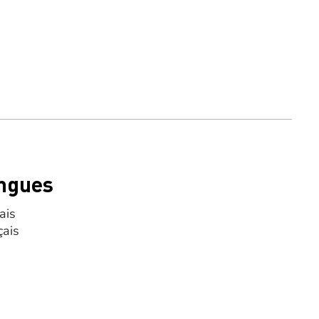
ngues
ais
çais