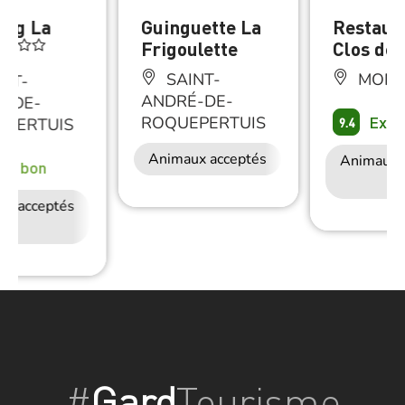
ng La
Guinguette La
Restaur
e
Frigoulette
Clos des
SAINT-
MONT
NT-
ANDRÉ-DE-
É-DE-
Exce
ROQUEPERTUIS
EPERTUIS
9.4
Animaux acceptés
Animaux 
rès bon
ux acceptés
Accès Internet
Restauration
Wifi
#
Gard
Tourisme