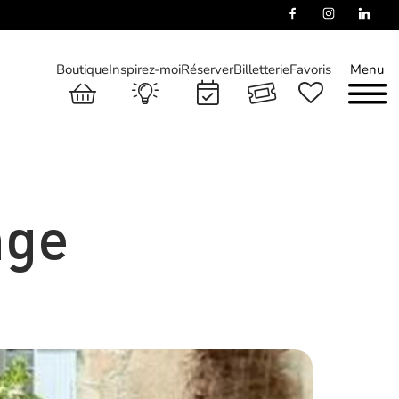
Boutique
Inspirez-moi
Réserver
Billetterie
Favoris
Menu
nge