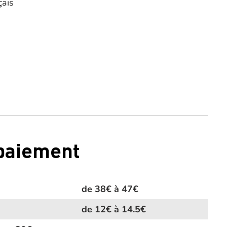
çais
 paiement
de 38€ à 47€
de 12€ à 14.5€