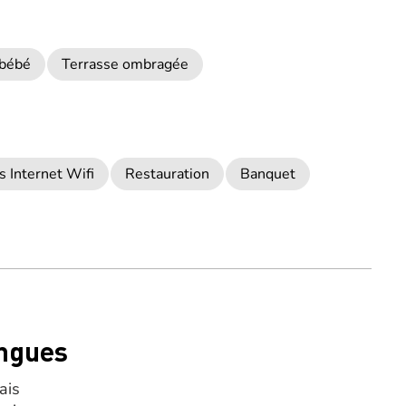
 bébé
Terrasse ombragée
s Internet Wifi
Restauration
Banquet
ngues
ais