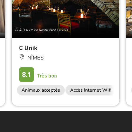
À 0.4 km de Restaurant Le 268
C Unik
NÎMES
8.1
Très bon
Animaux acceptés
Accès Internet Wifi