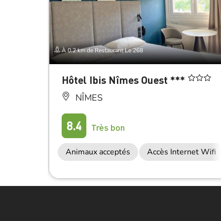
À 0.2 km de Restaurant Le 268
Hôtel Ibis Nîmes Ouest ***
NÎMES
8.4
Très bon
Animaux acceptés
Accès Internet Wifi