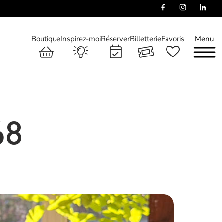
Boutique
Inspirez-moi
Réserver
Billetterie
Favoris
Menu
68