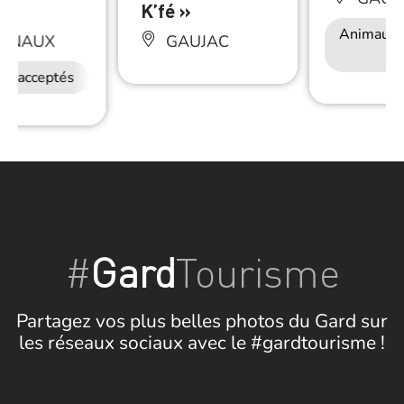
on
K’fé »
Animaux 
NNAUX
GAUJAC
ux acceptés
#
Gard
Tourisme
Partagez vos plus belles photos du Gard sur
les réseaux sociaux avec le #gardtourisme !