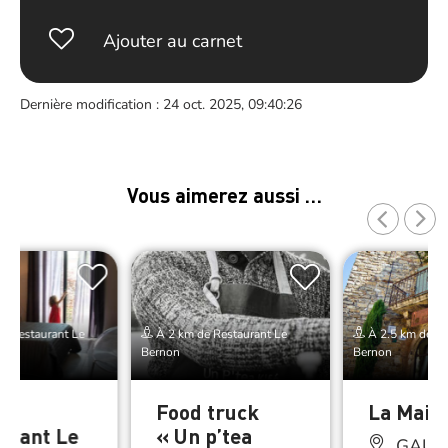
Ajouter au carnet
Dernière modification : 24 oct. 2025, 09:40:26
Vous aimerez aussi …
e Restaurant Le
À 2 km de Restaurant Le
À 2.5 km de Re
Bernon
Bernon
Food truck
La Mais
urant Le
« Un p’tea
GAUJ