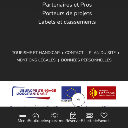
Partenaires et Pros
Porteurs de projets
Labels et classements
TOURISME ET HANDICAP
CONTACT
PLAN DU SITE
MENTIONS LÉGALES
DONNÉES PERSONNELLES
Projet cofinancé par le Fond Européen de Développement Régional
Menu
Boutique
Inspirez-moi
Réserver
Billetterie
Favoris