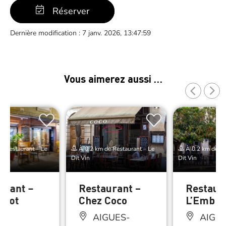
Réserver
Dernière modification : 7 janv. 2026, 13:47:59
Vous aimerez aussi …
e Restaurant – Le
À 0.2 km de Restaurant – Le
À 0.2 km de Re
Dit Vin
Dit Vin
urant –
Restaurant –
Restaur
trot
Chez Coco
L’Embra
AIGUES-
AIGUE