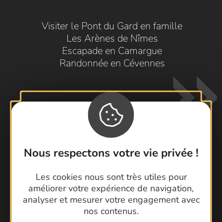
Visiter le Pont du Gard en famille
Les Arènes de Nîmes
Escapade en Camargue
Randonnée en Cévennes
Nous respectons votre vie privée !
Contactez-nous !
Les cookies nous sont très utiles pour
Foire aux questions
améliorer votre expérience de navigation,
Brochures
analyser et mesurer votre engagement avec
Cartoguides et Topoguides
nos contenus.