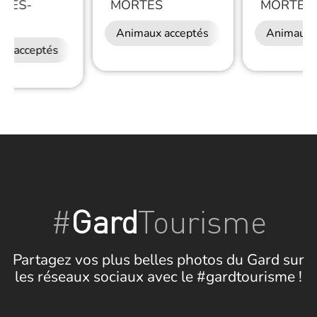
GUES-
MORTES
MORTES
ES
Animaux acceptés
Animaux 
ux acceptés
Restauration
#
Gard
Tourisme
Partagez vos plus belles photos du Gard sur
les réseaux sociaux avec le #gardtourisme !