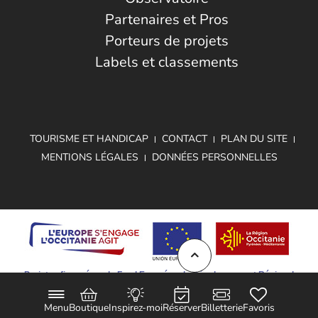
Partenaires et Pros
Porteurs de projets
Labels et classements
TOURISME ET HANDICAP
CONTACT
PLAN DU SITE
MENTIONS LÉGALES
DONNÉES PERSONNELLES
Projet cofinancé par le Fond Européen de Développement Régional
Menu
Boutique
Inspirez-moi
Réserver
Billetterie
Favoris