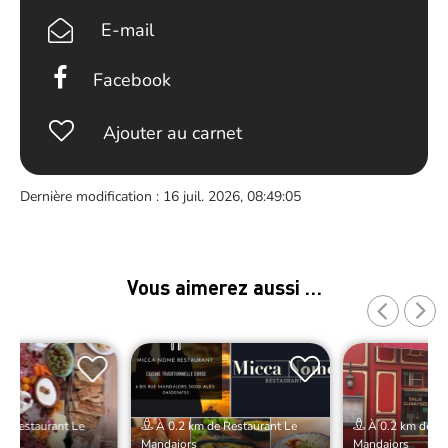
E-mail
Facebook
Ajouter au carnet
Dernière modification : 16 juil. 2026, 08:49:05
Vous aimerez aussi …
e Restaurant Le
À 0.2 km de Restaurant Le
À 0.2 km de Re
Mandajors
Mandajors