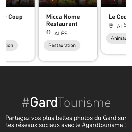
eur Coup
Micca Nome
Le Coq 
od
Restaurant
ALÈS
ÈS
ALÈS
Animaux 
ration
Restauration
#
Gard
Tourisme
Partagez vos plus belles photos du Gard sur
les réseaux sociaux avec le #gardtourisme !