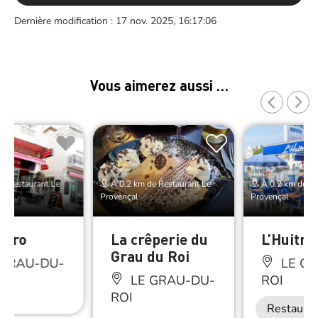
Dernière modification : 17 nov. 2025, 16:17:06
Vous aimerez aussi …
e Restaurant Le
À 0.2 km de Restaurant Le
À 0.2 km de Re
Provençal
Provençal
erro
La crêperie du
L’Huitre
Grau du Roi
 GRAU-DU-
LE GR
LE GRAU-DU-
ROI
ROI
Restaurat