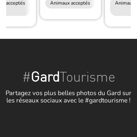
ux acceptés
Accès Internet
Animaux acceptés
Restauration
Restauration
Animaux 
Wifi
#
Gard
Tourisme
Partagez vos plus belles photos du Gard sur
les réseaux sociaux avec le #gardtourisme !