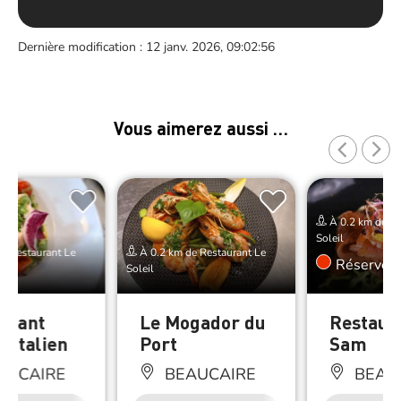
Dernière modification : 12 janv. 2026, 09:02:56
Vous aimerez aussi …
À 0.2 km de Re
Soleil
e Restaurant Le
À 0.2 km de Restaurant Le
Réserver
Soleil
urant
Le Mogador du
Restaur
t Italien
Port
Sam
AUCAIRE
BEAUCAIRE
BEAU