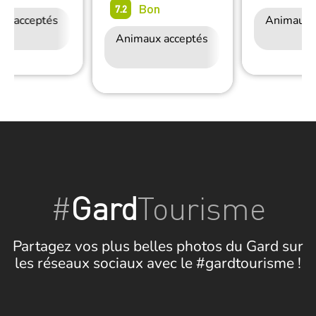
Bon
7.2
ux acceptés
Accès Internet
Animaux 
Wifi
Animaux acceptés
Accès Internet
Wifi
#
Gard
Tourisme
Partagez vos plus belles photos du Gard sur
les réseaux sociaux avec le #gardtourisme !