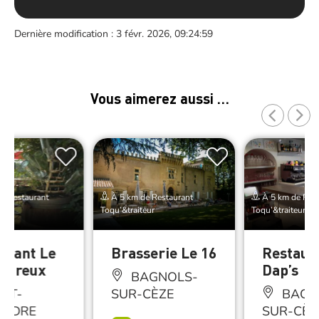
Dernière modification : 3 févr. 2026, 09:24:59
Vous aimerez aussi …
e Restaurant
À 5 km de Restaurant
À 5 km de Rest
r
Toqu’&traiteur
Toqu’&traiteur
urant Le
Brasserie Le 16
Restaur
eureux
Dap’s
BAGNOLS-
NT-
SUR-CÈZE
BAGN
ANDRE
SUR-CÈZ