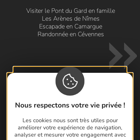
Visiter le Pont du Gard en famille
Les Arènes de Nîmes
Escapade en Camargue
Randonnée en Cévennes
Contactez-nous !
Nous respectons votre vie privée !
Foire aux questions
Brochures
Les cookies nous sont très utiles pour
Cartoguides et Topoguides
améliorer votre expérience de navigation,
analyser et mesurer votre engagement avec
Latitude Gard