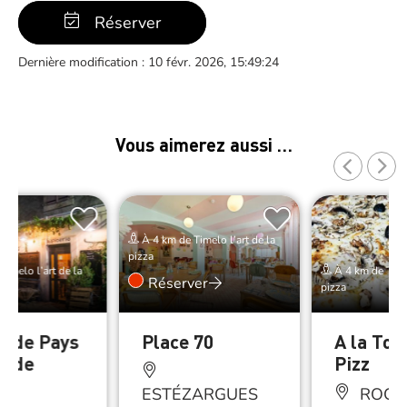
Réserver
Dernière modification : 10 févr. 2026, 15:49:24
Vous aimerez aussi …
À 4 km de Timelo l’art de la
pizza
imelo l’art de la
À 4 km de Timel
Réserver
pizza
ot de Pays
Place 70
A la Tou
t de
Pizz
e
ESTÉZARGUES
ROCH