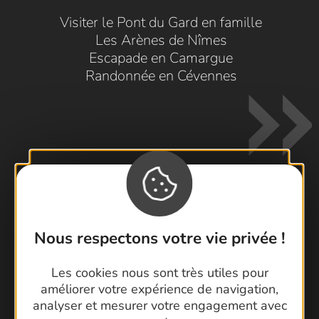
Visiter le Pont du Gard en famille
Les Arènes de Nîmes
Escapade en Camargue
Randonnée en Cévennes
Contactez-nous !
Nous respectons votre vie privée !
Foire aux questions
Brochures
Les cookies nous sont très utiles pour
Cartoguides et Topoguides
améliorer votre expérience de navigation,
analyser et mesurer votre engagement avec
Latitude Gard