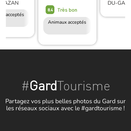
MAZAN
DU-GAR
Très bon
8.4
ux acceptés
Accès Internet
Restauration
Wifi
Animaux acceptés
Accès Internet
Wifi
#
Gard
Tourisme
Partagez vos plus belles photos du Gard sur
les réseaux sociaux avec le #gardtourisme !