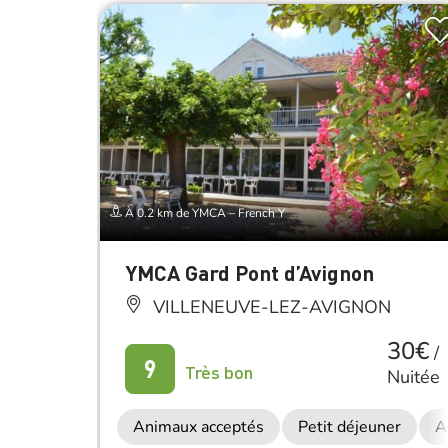
À 0.2 km de YMCA – French Y
YMCA Gard Pont d’Avignon
VILLENEUVE-LEZ-AVIGNON
30€
/
9
Très bon
Nuitée
Animaux acceptés
Petit déjeuner
A