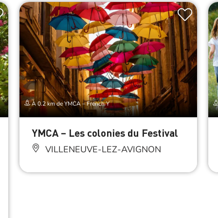
À 0.2 km de YMCA – French Y
YMCA – Les colonies du Festival
VILLENEUVE-LEZ-AVIGNON
ccès Internet Wifi