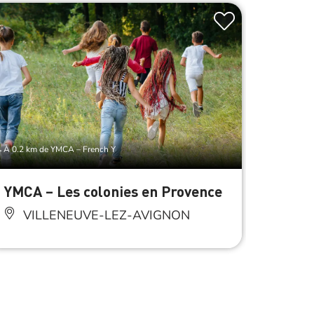
À 0.2 km de YMCA – French Y
À 0.2 km 
YMCA – Les colonies en Provence
YMCA 
VILLENEUVE-LEZ-AVIGNON
VI