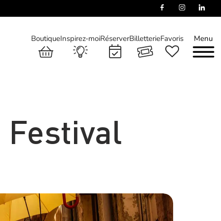
Boutique
Inspirez-moi
Réserver
Billetterie
Favoris
Menu
 Festival