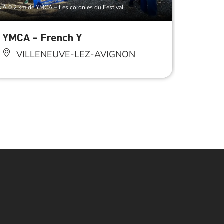
Réser
À 0.2 km de YMCA – Les colonies du Festival
YMCA – French Y
YMCA 
VILLENEUVE-LEZ-AVIGNON
VI