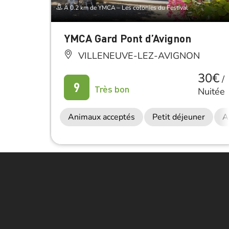
À 0.2 km de YMCA – Les colonies du Festival
YMCA Gard Pont d’Avignon
VILLENEUVE-LEZ-AVIGNON
30€
/
9
Très bon
Nuitée
Animaux acceptés
Petit déjeuner
A