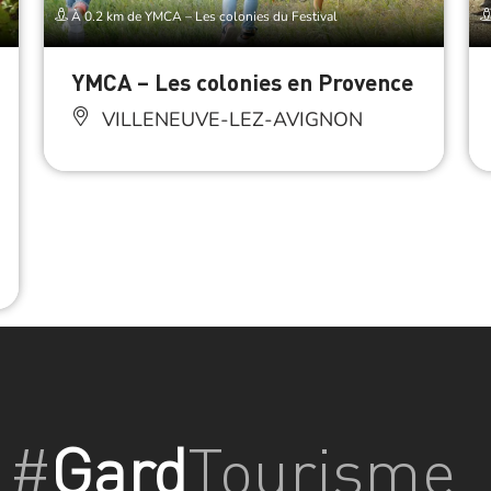
À 0.2 km de YMCA – Les colonies du Festival
YMCA – Les colonies en Provence
VILLENEUVE-LEZ-AVIGNON
ccès Internet Wifi
#
Gard
Tourisme