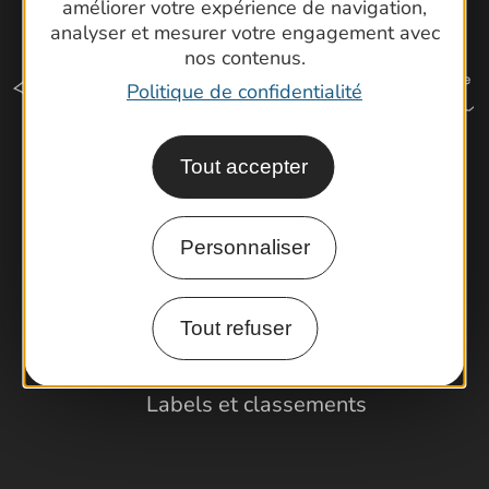
améliorer votre expérience de navigation,
analyser et mesurer votre engagement avec
nos contenus.
Politique de confidentialité
Tout accepter
Comment venir ?
Personnaliser
Espace Pro
Observatoire
Tout refuser
Partenaires et Pros
Porteurs de projets
Labels et classements