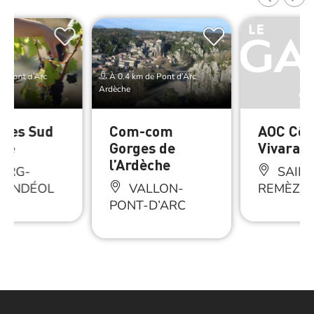
e Pont d’Arc
À 0.4 km de Pont d’Arc
Ardèche
bles Sud
Com-com
AOC Côt
he
Gorges de
Vivarais
l’Ardèche
URG-
SAINT
-ANDÉOL
VALLON-
REMÈZE
PONT-D’ARC