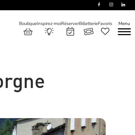
Boutique
Inspirez-moi
Réserver
Billetterie
Favoris
Menu
orgne