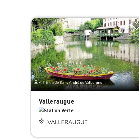
À 7.5 km de Saint André de Valborgne
Valleraugue
VALLERAUGUE