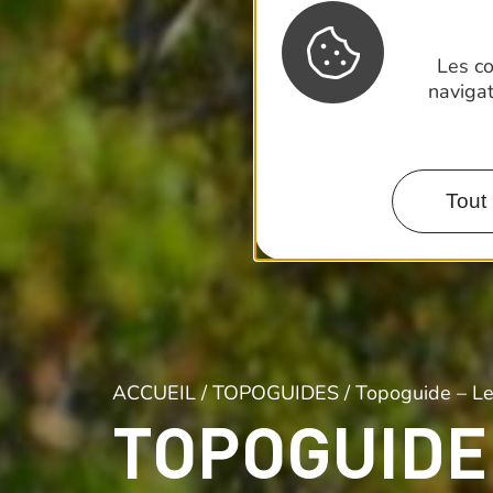
Les co
naviga
Tout 
ACCUEIL
/
TOPOGUIDES
/ Topoguide – L
TOPOGUIDE 