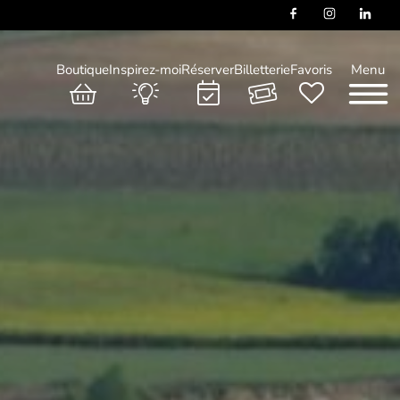
Boutique
Inspirez-moi
Réserver
Billetterie
Favoris
Menu