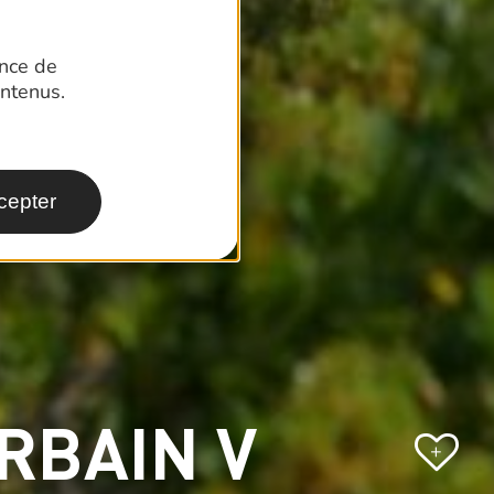
ence de
ntenus.
cepter
RBAIN V
+