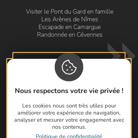
Visiter le Pont du Gard en famille
Les Arènes de Nîmes
Escapade en Camargue
Randonnée en Cévennes
Nous respectons votre vie privée !
Contactez-nous !
Les cookies nous sont très utiles pour
Foire aux questions
améliorer votre expérience de navigation,
Brochures
analyser et mesurer votre engagement avec
Cartoguides et Topoguides
nos contenus.
Latitude Gard
Politique de confidentialité