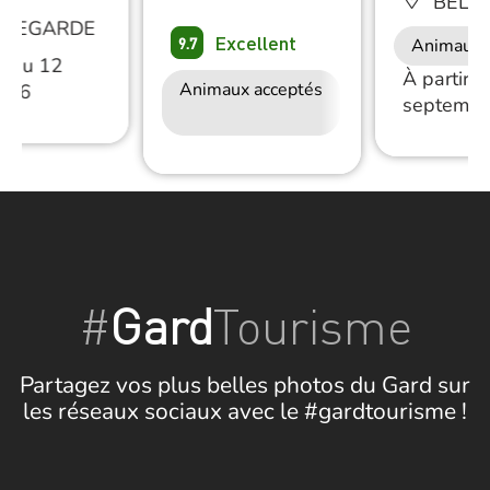
BELL
LLEGARDE
Excellent
9.7
Animaux 
ir du 12
À partir d
Animaux acceptés
Accès Internet
2026
septembr
Wifi
#
Gard
Tourisme
Partagez vos plus belles photos du Gard sur
les réseaux sociaux avec le #gardtourisme !