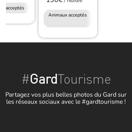
/
Nuitée
ux acceptés
Animaux acceptés
Accès Internet
Wifi
#
Gard
Tourisme
Partagez vos plus belles photos du Gard sur
les réseaux sociaux avec le #gardtourisme !