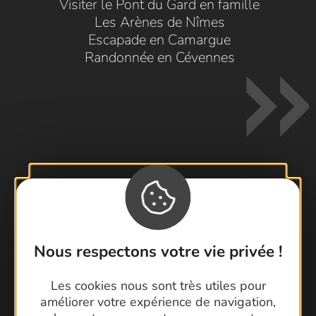
Visiter le Pont du Gard en famille
Les Arènes de Nîmes
Escapade en Camargue
Randonnée en Cévennes
Contactez-nous !
Foire aux questions
Brochures
Nous respectons votre vie privée !
Cartoguides et Topoguides
Les cookies nous sont très utiles pour
Latitude Gard
améliorer votre expérience de navigation,