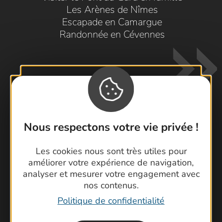
Les Arènes de Nîmes
Escapade en Camargue
Randonnée en Cévennes
Nous respectons votre vie privée !
Contactez-nous !
Les cookies nous sont très utiles pour
Foire aux questions
améliorer votre expérience de navigation,
Brochures
analyser et mesurer votre engagement avec
Cartoguides et Topoguides
nos contenus.
Latitude Gard
Politique de confidentialité