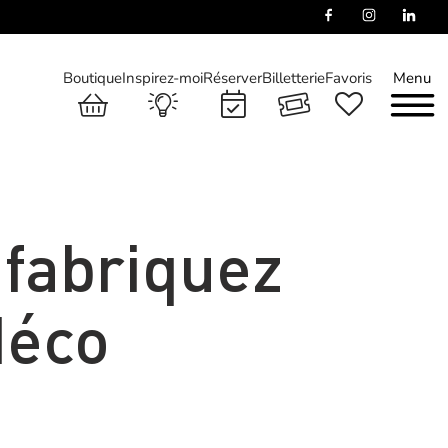
Boutique
Inspirez-moi
Réserver
Billetterie
Favoris
Menu
 fabriquez
déco