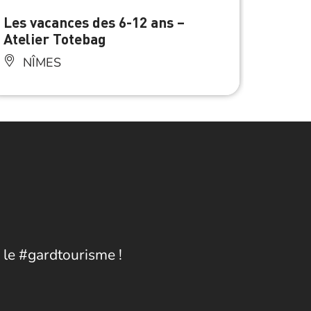
Les vacances des 6-12 ans –
Train
Atelier Totebag
NÎ
NÎMES
Anima
 le #gardtourisme !