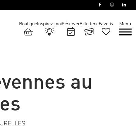
Boutique
Inspirez-moi
Réserver
Billetterie
Favoris
Menu
évennes au
es
TURELLES