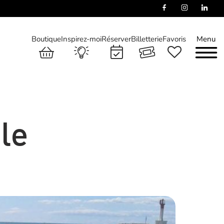
Boutique
Inspirez-moi
Réserver
Billetterie
Favoris
Menu
le