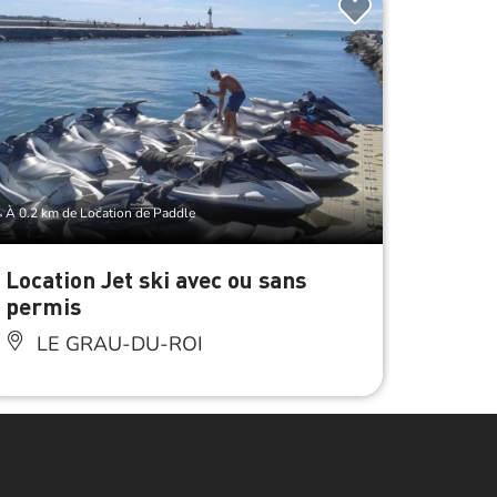
À 0.2 km de Location de Paddle
À 0.2 km d
Location Jet ski avec ou sans
Locat
permis
LE
LE GRAU-DU-ROI