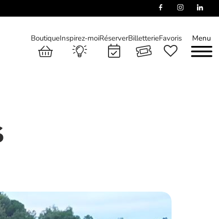
Boutique
Inspirez-moi
Réserver
Billetterie
Favoris
Menu
s