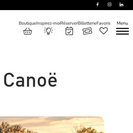
Boutique
Inspirez-moi
Réserver
Billetterie
Favoris
Menu
– Canoë