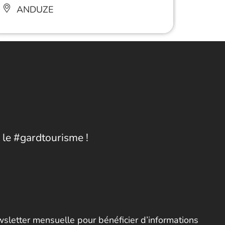
ANDUZE
AN
 le #gardtourisme !
letter mensuelle pour bénéficier d’informations