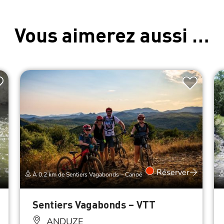
Vous aimerez aussi …
Réserver
À 0.2 km de Sentiers Vagabonds – Canoë
Sentiers Vagabonds – VTT
ANDUZE