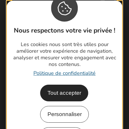
Nous respectons votre vie privée !
Contactez-nous !
Foire aux questions
Les cookies nous sont très utiles pour
Brochures
améliorer votre expérience de navigation,
Cartoguides et Topoguides
analyser et mesurer votre engagement avec
nos contenus.
Latitude Gard
Politique de confidentialité
Tout accepter
Personnaliser