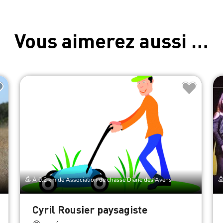
Vous aimerez aussi …
À 0.2 km de Association de chasse Diane des Avens
Cyril Rousier paysagiste