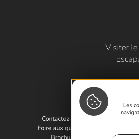
Visiter l
Escap
Les co
naviga
Contactez-nous !
Foire aux questions
Brochures