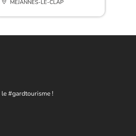
MÉJANNES-LE-CLAP
MÉ
 le #gardtourisme !