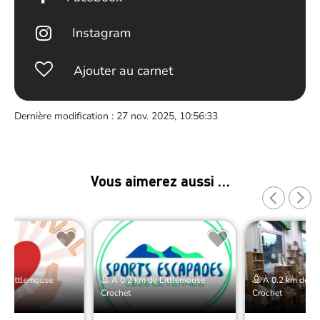
Instagram
Ajouter au carnet
Dernière modification : 27 nov. 2025, 10:56:33
Vous aimerez aussi …
e Littlemouse
À 0.2 km de Littlemouse
À 0.2 km de Li
Crochet
Crochet