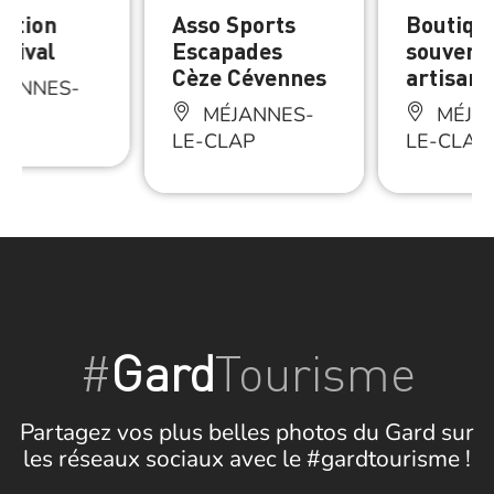
iation
Asso Sports
Boutiqu
stival
Escapades
souveni
Cèze Cévennes
artisana
JANNES-
AP
MÉJANNES-
MÉJA
LE-CLAP
LE-CLAP
#
Gard
Tourisme
Partagez vos plus belles photos du Gard sur
les réseaux sociaux avec le #gardtourisme !