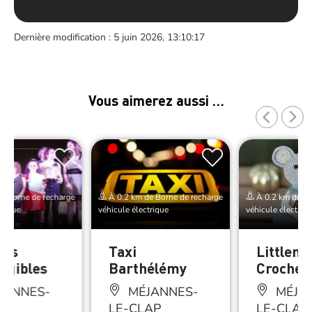
Dernière modification : 5 juin 2026, 13:10:17
Vous aimerez aussi …
e Borne de recharge
À 0.2 km de Borne de recharge
À 0.2 km de Bo
trique
véhicule électrique
véhicule électriq
Les
Taxi
Littlem
rigibles
Barthélémy
Crochet
JANNES-
MÉJANNES-
MÉJA
AP
LE-CLAP
LE-CLAP