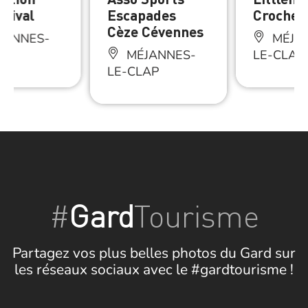
stival
Escapades
Crochet
Cèze Cévennes
JANNES-
MÉJA
AP
MÉJANNES-
LE-CLAP
LE-CLAP
#
Gard
Tourisme
Partagez vos plus belles photos du Gard sur
les réseaux sociaux avec le #gardtourisme !