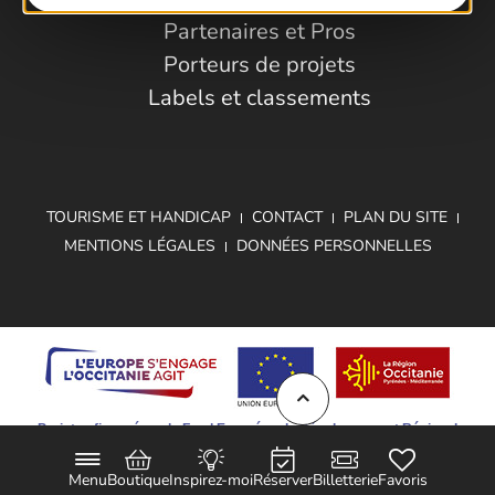
Partenaires et Pros
Porteurs de projets
Labels et classements
TOURISME ET HANDICAP
CONTACT
PLAN DU SITE
MENTIONS LÉGALES
DONNÉES PERSONNELLES
Projet cofinancé par le Fond Européen de Développement Régional
Menu
Boutique
Inspirez-moi
Réserver
Billetterie
Favoris