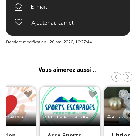
E-mail
Ajouter au carnet
Dernière modification : 26 mai 2026, 10:27:44
Vous aimerez aussi …
de TISSAFRIKA
À 0.2 km de TISSAFRIKA
À 0.2 km de T
iation
Asso Sports
Littlem