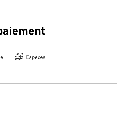
 paiement
ue
Espèces