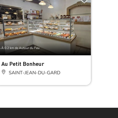
À 0.2 km de Autour du Feu
À 0.2 km 
Au Petit Bonheur
Les D
SAINT-JEAN-DU-GARD
SA