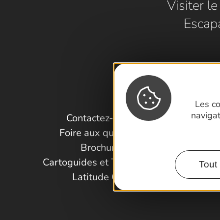
Visiter l
Escap
Les co
naviga
Contactez-nous !
Foire aux questions
Brochures
Cartoguides et Topoguides
Tout 
Latitude Gard