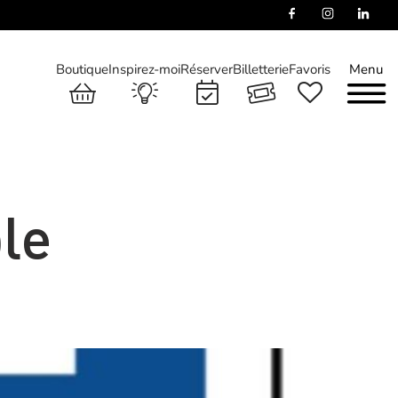
Boutique
Inspirez-moi
Réserver
Billetterie
Favoris
Menu
le