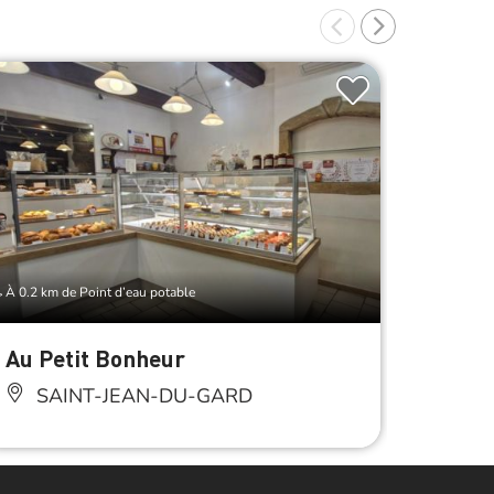
À 0.2 km de Point d’eau potable
À 0.2 km d
Au Petit Bonheur
Les D
SAINT-JEAN-DU-GARD
SA