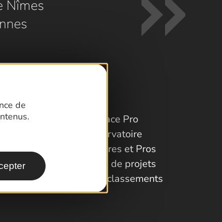
e Nîmes
nnes
ence de
ntenus.
Espace Pro
Observatoire
Partenaires et Pros
Porteurs de projets
cepter
Labels et classements