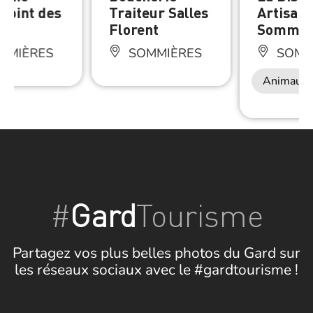
point des
Traiteur Salles
Artisana
ns
Florent
Sommiè
MMIÈRES
SOMMIÈRES
SOMM
Animaux 
#
Gard
Tourisme
Partagez vos plus belles photos du Gard sur
les réseaux sociaux avec le #gardtourisme !