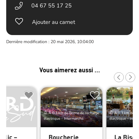
04 67 55 17 25
Ajouter au carnet
Dernière modification : 20 mai 2026, 10:04:00
Vous aimerez aussi …
À 0.3 km de Borne de recharge
À 0.3 km de Bo
électrique – Intermarché
électrique – Inte
blic –
Boucherie
La Biscu