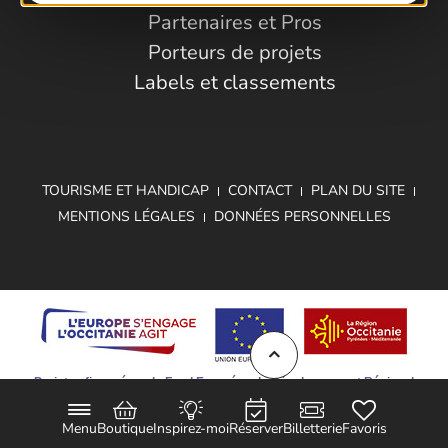
Partenaires et Pros
Porteurs de projets
Labels et classements
TOURISME ET HANDICAP
CONTACT
PLAN DU SITE
MENTIONS LÉGALES
DONNÉES PERSONNELLES
Projet cofinancé par le Fond Européen de Développement Régional
Menu
Boutique
Inspirez-moi
Réserver
Billetterie
Favoris