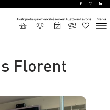
Boutique
Inspirez-moi
Réserver
Billetterie
Favoris
Menu
es Florent