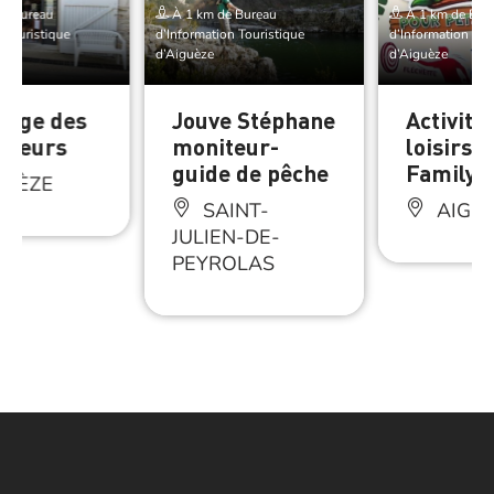
de Bureau
À 1 km de Bureau
À 1 km de Bur
 Touristique
d’Information Touristique
d’Information Tou
d’Aiguèze
d’Aiguèze
ange des
Jouve Stéphane
Activité
cteurs
moniteur-
loisirs :
guide de pêche
Family 
GUÈZE
SAINT-
AIGU
JULIEN-DE-
PEYROLAS